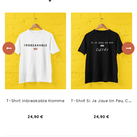
T
-Shirt Si Je Joue Un Peu, C'est 2 Et 2 Homme
T-Shirt Inbreakable Homme
24,90 €
24,90 €