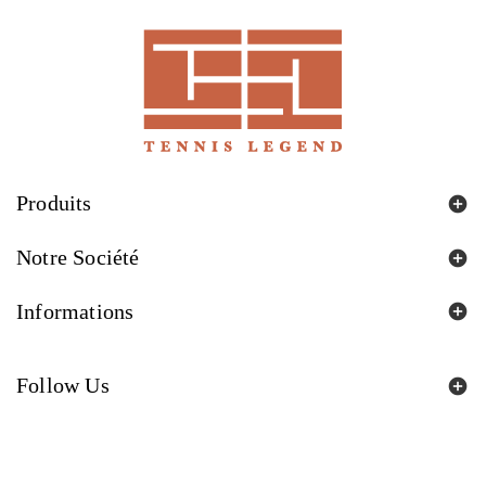
Produits

Notre Société

Informations

Follow Us

© 2026 - Tout droit réservé